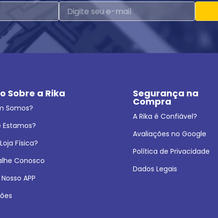
o Sobre a Rika
Segurança na 
Compra
m Somos?
A Rika é Confiável?
 Estamos?
Avaliações no Google
oja Física?
Política de Privacidade
alhe Conosco
Dados Legais
 Nosso APP
ões