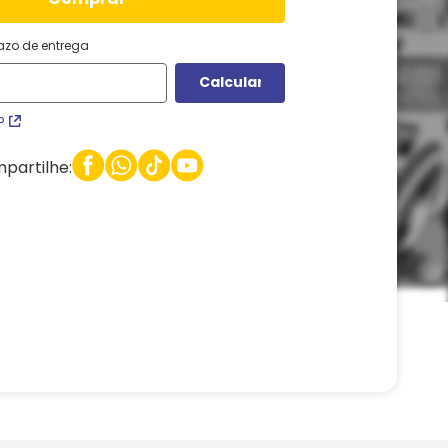
razo de entrega
P
partilhe: