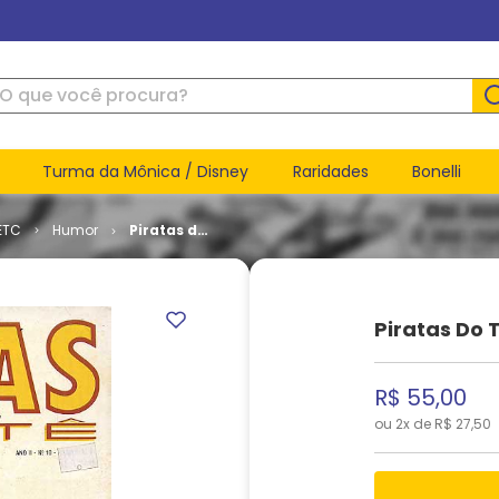
ue você procura?
Turma da Mônica / Disney
Raridades
Bonelli
ETC
Humor
Piratas do
Tietê # 10
Piratas Do T
R$
55
,
00
ou
2
x de
R$
27
,
50