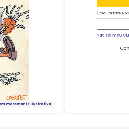
Calcular frete e p
Não sei meu CE
Com
m meramente ilustrativa