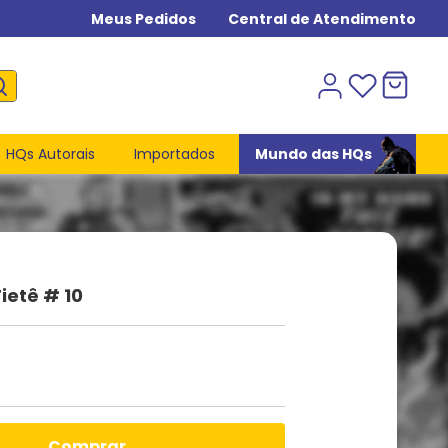
Meus Pedidos
Central de Atendimento
HQs Autorais
Importados
Mundo das HQs
ietê # 10
comprar