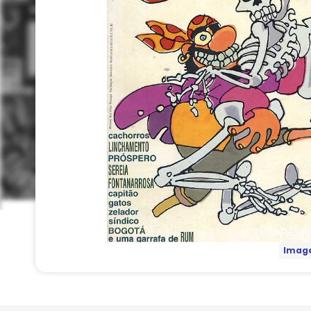
Image