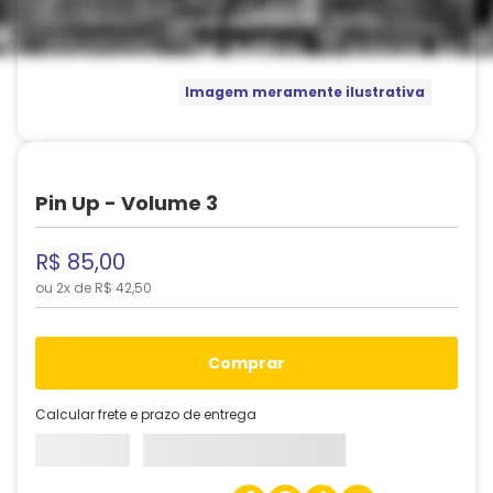
Imagem meramente ilustrativa
Pin Up - Volume 3
R$
85
,
00
ou
2
x de
R$
42
,
50
comprar
Calcular frete e prazo de entrega