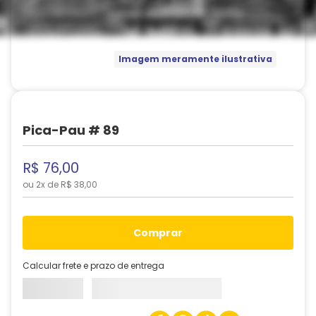
Imagem meramente ilustrativa
Pica-Pau # 89
R$
76
,
00
ou
2
x de
R$
38
,
00
comprar
Calcular frete e prazo de entrega