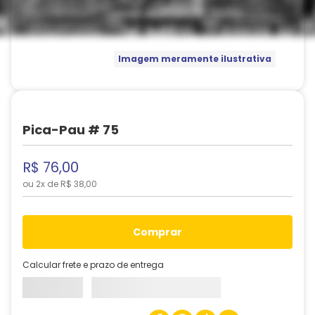
Imagem meramente ilustrativa
Pica-Pau # 75
R$
76
,
00
ou
2
x de
R$
38
,
00
comprar
Calcular frete e prazo de entrega