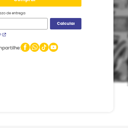
razo de entrega
P
partilhe: