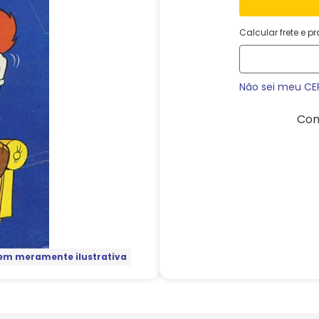
Calcular frete e p
Não sei meu CE
Com
m meramente ilustrativa