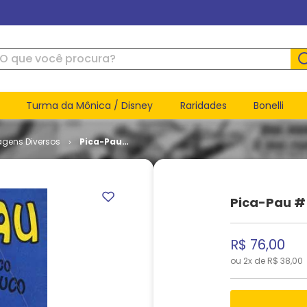
ue você procura?
Turma da Mônica / Disney
Raridades
Bonelli
agens Diversos
Pica-Pau
# 04
Pica-Pau #
R$
76
,
00
ou
2
x de
R$
38
,
00