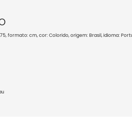
O
975, formato: cm, cor: Colorido, origem: Brasil, idioma: Po
au