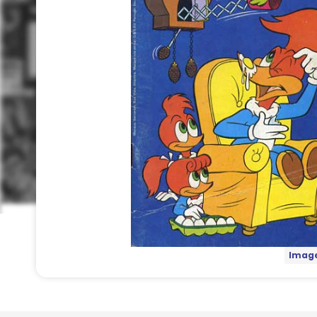
Image