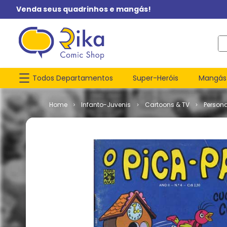
Venda seus quadrinhos e mangás!
O q
Todos Departamentos
Super-Heróis
Mangás
Infanto-Juvenis
Cartoons & TV
Person