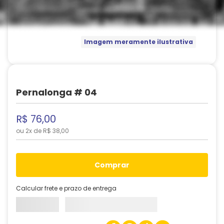
Imagem meramente ilustrativa
Pernalonga # 04
R$
76
,
00
ou
2
x de
R$
38
,
00
comprar
Calcular frete e prazo de entrega