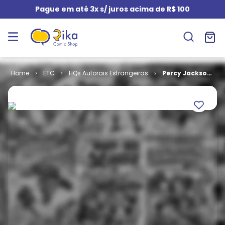
Pague em até 3x s/ juros acima de R$ 100
ETC
HQs Autorais Estrangeiras
Percy Jackson
e os
Olimpianos -
O Mar de
Monstros