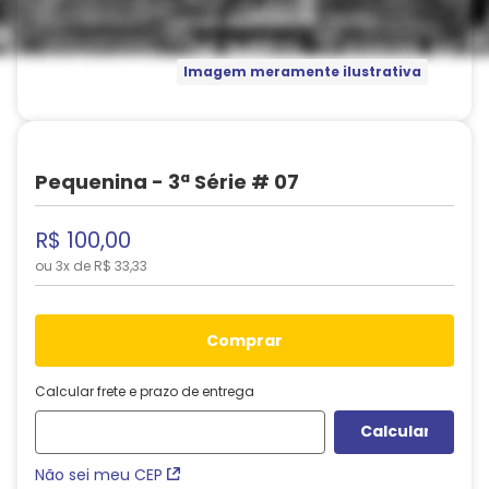
Imagem meramente ilustrativa
Pequenina - 3ª Série # 07
R$
100
,
00
ou
3
x de
R$
33
,
33
comprar
Calcular frete e prazo de entrega
Não sei meu CEP