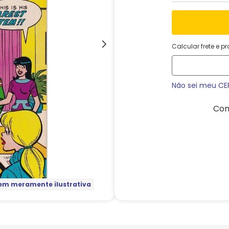
Calcular frete e p
Não sei meu CE
Com
m meramente ilustrativa