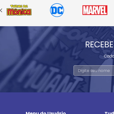
RECEBE
Cada
Menu do Usuário
Tud