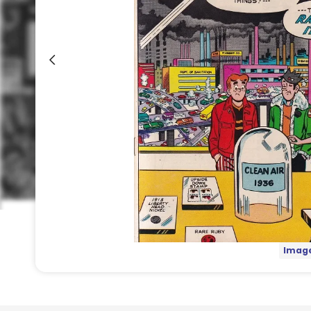
Image