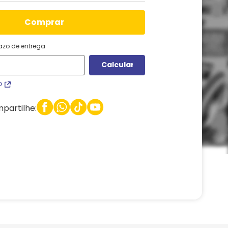
comprar
razo de entrega
P
partilhe: