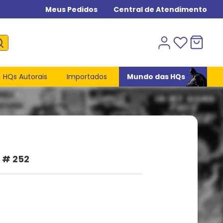
Meus Pedidos
Central de Atendimento
HQs Autorais
Importados
Mundo das HQs
 # 252