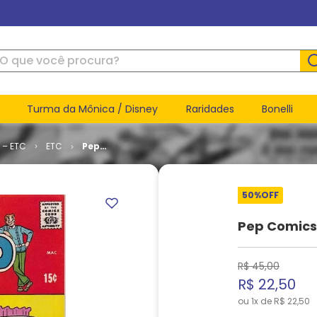
ue você procura?
Turma da Mônica / Disney
Raridades
Bonelli
 – ETC
ETC
Pep
Comics #
252
50%
OFF
Pep Comics
R$
45
,
00
R$
22
,
50
ou
1
x de
R$
22
,
50