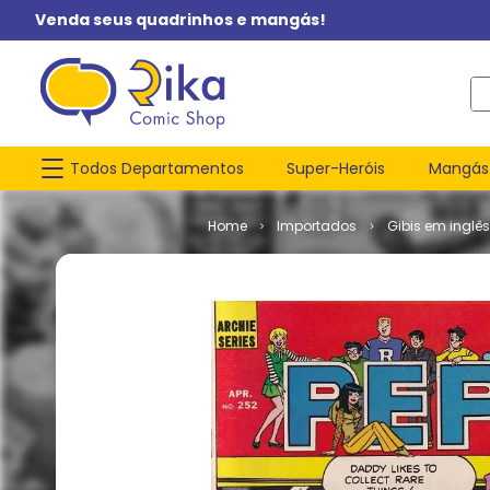
Venda seus quadrinhos e mangás!
O q
Todos Departamentos
Super-Heróis
Mangás
Importados
Gibis em inglês