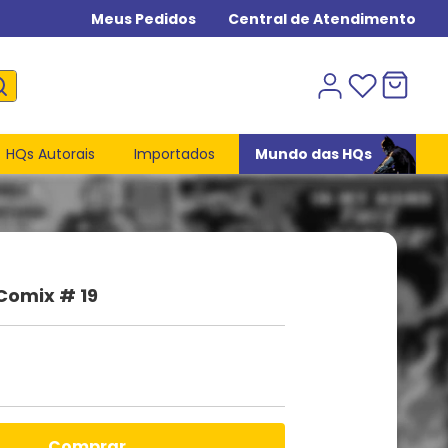
Meus Pedidos
Central de Atendimento
HQs Autorais
Importados
Mundo das HQs
Comix # 19
comprar