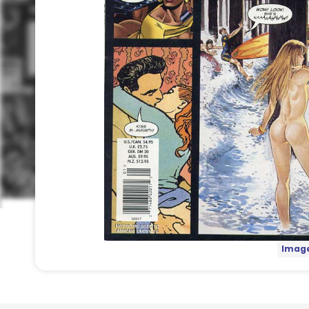
Image