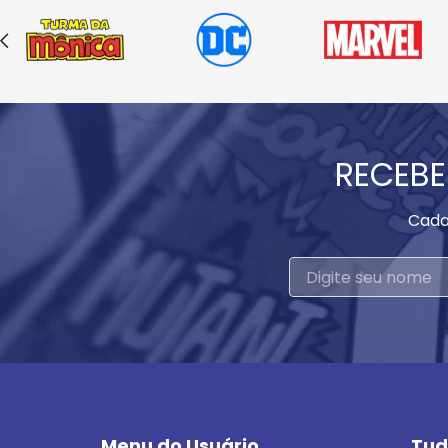
RECEBE
Cada
Menu do Usuário
Tud