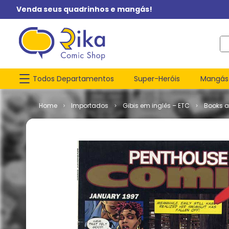
Venda seus quadrinhos e mangás!
O q
Todos Departamentos
Super-Heróis
Mangás
Importados
Gibis em inglês – ETC
Books 