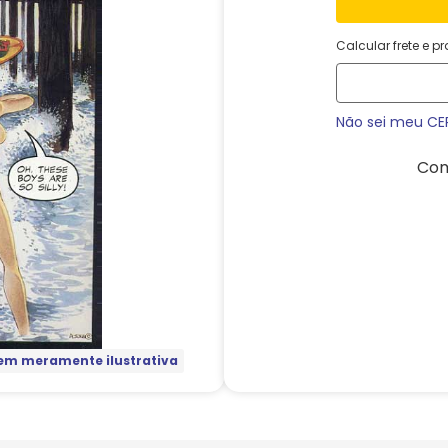
Calcular frete e p
Não sei meu CE
Com
m meramente ilustrativa