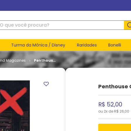
ue você procura?
Turma da Mônica / Disney
Raridades
Bonelli
and Magazines
Penthouse
Comix # 19
Penthouse 
R$
52
,
00
ou
2
x de
R$
26
,
00