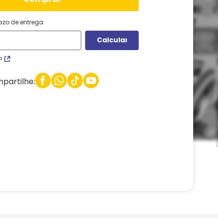
razo de entrega
P
partilhe: