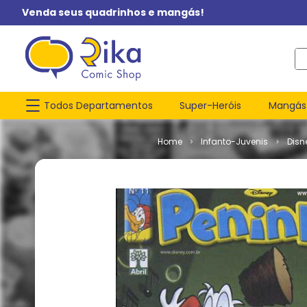
Venda seus quadrinhos e mangás!
O q
Todos Departamentos
Super-Heróis
Mangás
Infanto-Juvenis
Disn