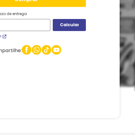
razo de entrega
P
partilhe: