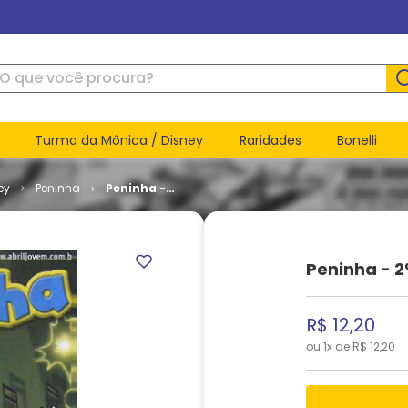
ue você procura?
Turma da Mônica / Disney
Raridades
Bonelli
ey
Peninha
Peninha -
2ª Série #
11
Peninha - 2ª
R$
12
,
20
ou
1
x de
R$
12
,
20