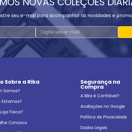
MOS NOVAS COLEÇÕES DIAR
stre seu e-mail para acompanhar as novidades e promo
o Sobre a Rika
Segurança na 
Compra
m Somos?
A Rika é Confiável?
 Estamos?
Avaliações no Google
oja Física?
Política de Privacidade
alhe Conosco
Dados Legais