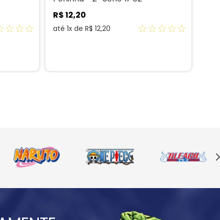
R$
12
,
20
☆
☆
☆
☆
☆
☆
☆
☆
☆
até
1
x de
R$
12
,
20