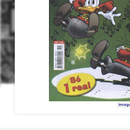
Image