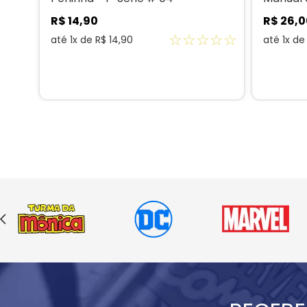
R$
14
,
90
R$
26
,
0
☆
☆
☆
☆
☆
até
1
x de
R$
14
,
90
até
1
x d