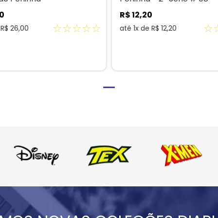
0
R$
12
,
20
☆
☆
☆
☆
☆
☆
e
R$
26
,
00
até
1
x de
R$
12
,
20