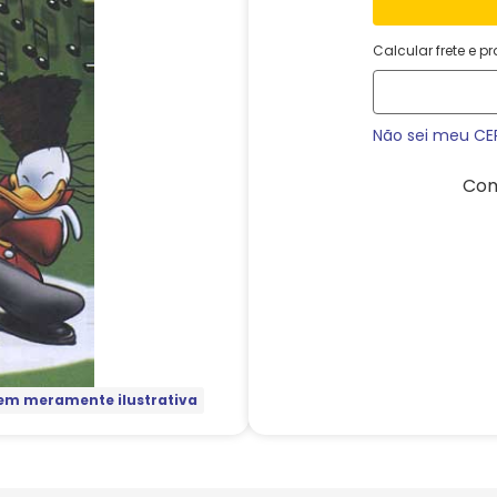
Calcular frete e p
Não sei meu CE
Com
m meramente ilustrativa