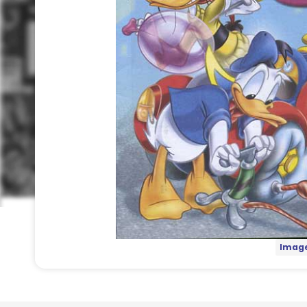
Image