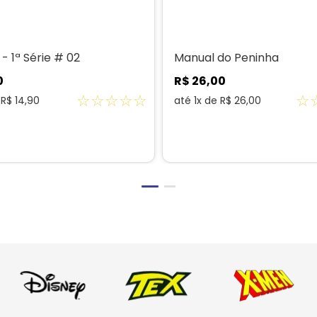
- 1ª Série # 02
Manual do Peninha
0
R$
26
,
00
☆
☆
☆
☆
☆
☆
e
R$
14
,
90
até
1
x de
R$
26
,
00