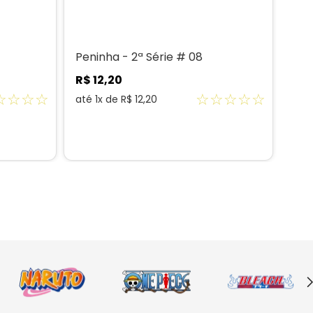
Peninha - 2ª Série # 08
Pen
R$
12
,
20
R$
☆
☆
☆
☆
☆
☆
☆
☆
☆
até
1
x de
R$
12
,
20
até