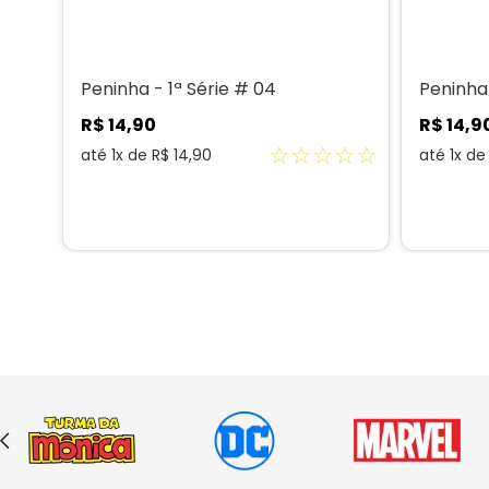
Peninha - 1ª Série # 04
Peninha 
R$
14
,
90
R$
14
,
9
☆
☆
☆
☆
☆
☆
☆
até
1
x de
R$
14
,
90
até
1
x d