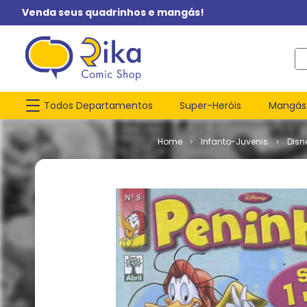
Venda seus quadrinhos e mangás!
O q
Todos Departamentos
Super-Heróis
Mangás
Infanto-Juvenis
Disn