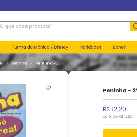
ue você procura?
Turma da Mônica / Disney
Raridades
Bonelli
ey
Peninha
Peninha -
2ª Série #
05
Peninha - 2
R$
12
,
20
ou
1
x de
R$
12
,
20