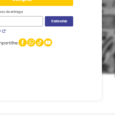
razo de entrega
P
partilhe: