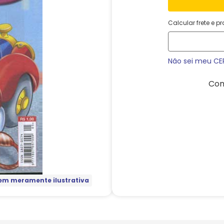
Calcular frete e p
Não sei meu CE
Com
m meramente ilustrativa