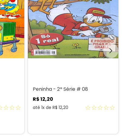
Peninha - 2ª Série # 08
Pen
R$
12
,
20
R$
☆
☆
☆
☆
☆
☆
☆
☆
☆
até
1
x de
R$
12
,
20
até