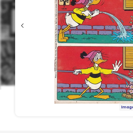
Image