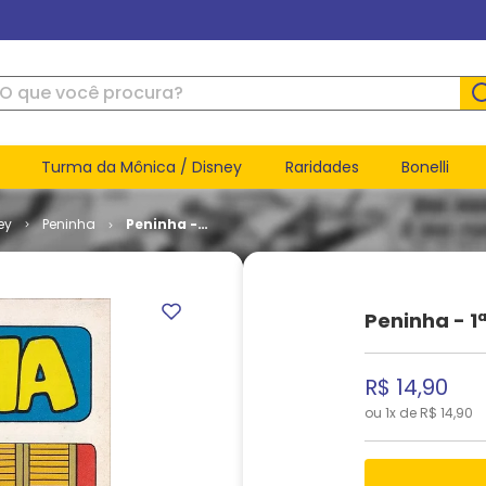
ue você procura?
Turma da Mônica / Disney
Raridades
Bonelli
ey
Peninha
Peninha -
1ª Série #
07
Peninha - 1ª
R$
14
,
90
ou
1
x de
R$
14
,
90