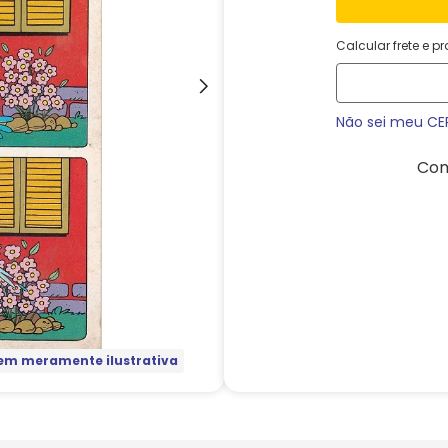
Calcular frete e p
Não sei meu CE
Com
m meramente ilustrativa