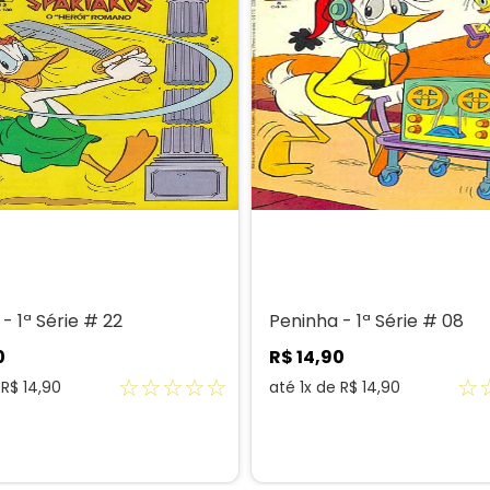
- 1ª Série # 22
Peninha - 1ª Série # 08
0
R$
14
,
90
☆
☆
☆
☆
☆
☆
e
R$
14
,
90
até
1
x de
R$
14
,
90