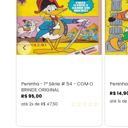
Peninha - 1ª Série # 54 - COM O
Peninha 
BRINDE ORIGINAL
R$
14
,
9
R$
95
,
00
☆
☆
até
1
x d
☆
☆
☆
☆
☆
até
2
x de
R$
47
,
50