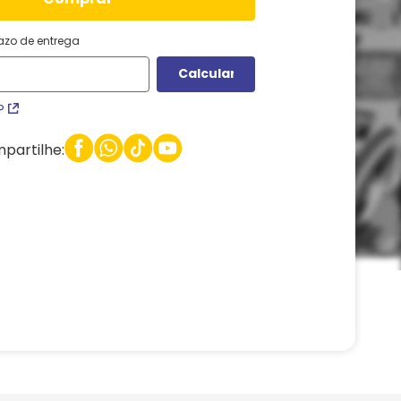
razo de entrega
P
partilhe: