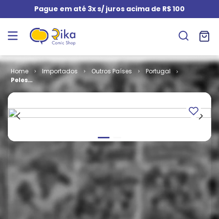
Pague em até 3x s/ juros acima de R$ 100
Importados
Outros Países
Portugal
Peles
Vermelhas # 9
- A Honra do
Guerreiro