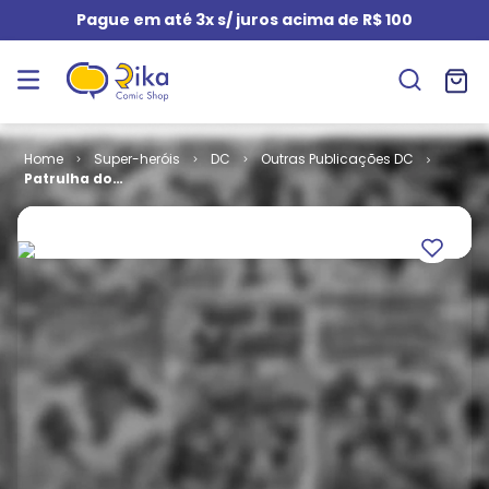
Pague em até 3x s/ juros acima de R$ 100
Super-heróis
DC
Outras Publicações DC
Patrulha do
Destino por
Grant
Morrison
(Omnibus)