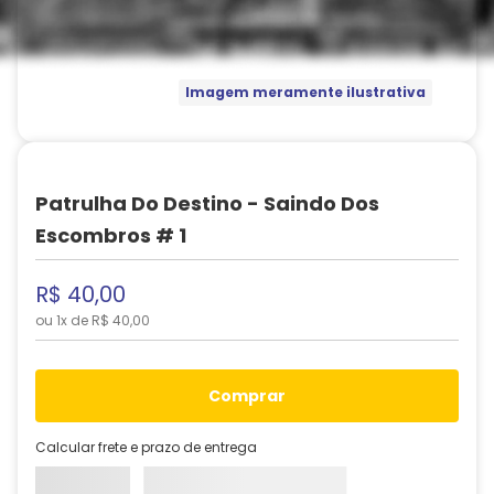
Imagem meramente ilustrativa
Patrulha Do Destino - Saindo Dos
Escombros # 1
R$
40
,
00
ou
1
x de
R$
40
,
00
comprar
Calcular frete e prazo de entrega