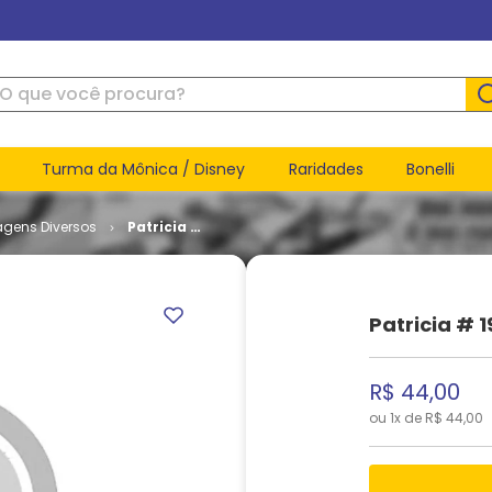
ue você procura?
Turma da Mônica / Disney
Raridades
Bonelli
agens Diversos
Patricia #
19
Patricia # 1
R$
44
,
00
ou
1
x de
R$
44
,
00