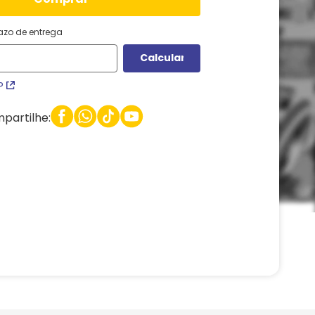
razo de entrega
P
partilhe: