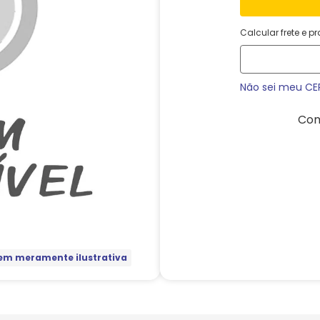
Calcular frete e p
Não sei meu CE
Com
m meramente ilustrativa