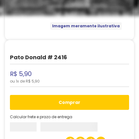
Imagem meramente ilustrativa
Pato Donald # 2416
R$
5
,
90
ou
1
x de
R$
5
,
90
comprar
Calcular frete e prazo de entrega