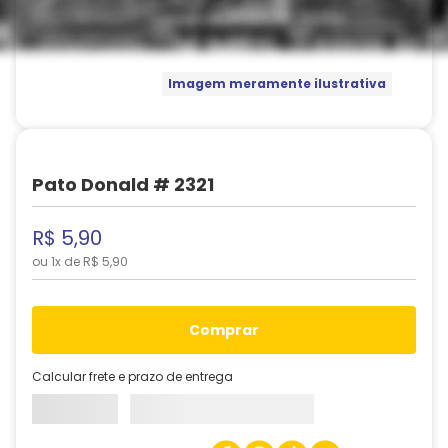
Imagem meramente ilustrativa
Pato Donald # 2321
R$
5
,
90
ou
1
x de
R$
5
,
90
comprar
Calcular frete e prazo de entrega