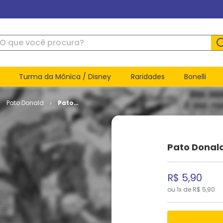
ue você procura?
Turma da Mônica / Disney
Raridades
Bonelli
Pato Donald
Pato
Donald #
2174
Pato Donal
R$
5
,
90
ou
1
x de
R$
5
,
90