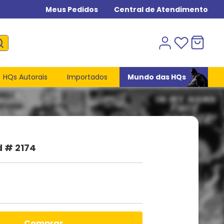
Meus Pedidos
Central de Atendimento
HQs Autorais
Importados
Mundo das HQs
d # 2174
comprar