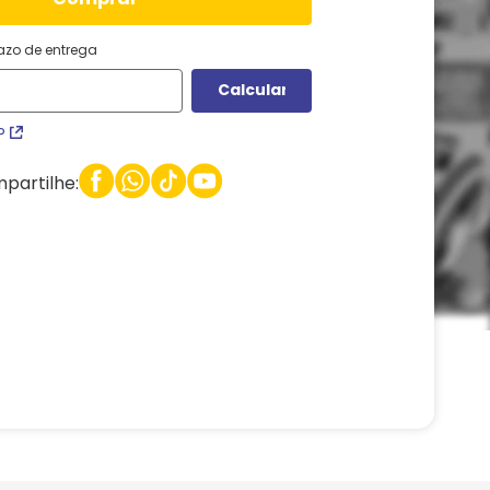
razo de entrega
P
partilhe: