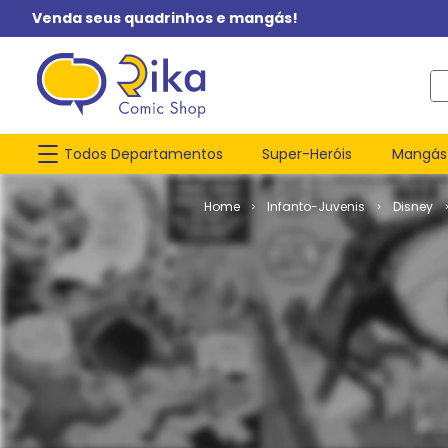
Venda seus quadrinhos e mangás!
O q
Todos Departamentos
Super-Heróis
Mangás
Infanto-Juvenis
Disney