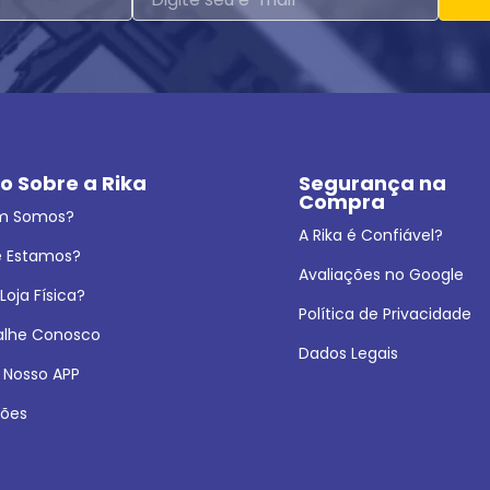
o Sobre a Rika
Segurança na 
Compra
m Somos?
A Rika é Confiável?
 Estamos?
Avaliações no Google
oja Física?
Política de Privacidade
alhe Conosco
Dados Legais
 Nosso APP
ões