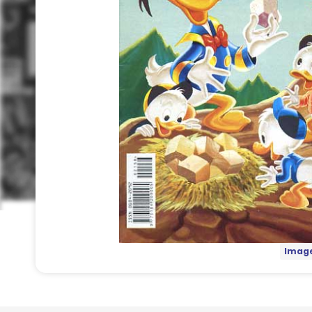
Image