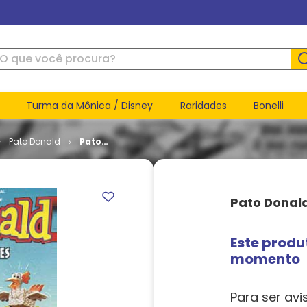
ue você procura?
Turma da Mônica / Disney
Raridades
Bonelli
Pato Donald
Pato
Donald #
2158
Pato Donal
Este produ
momento
Para ser avi