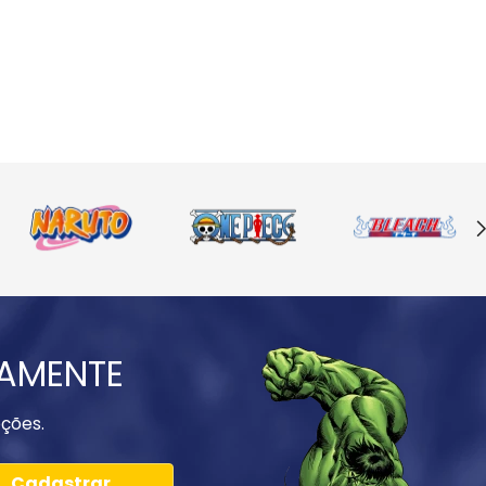
IAMENTE
ções.
Cadastrar