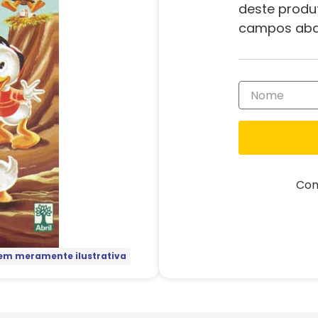
deste produ
campos aba
Com
m meramente ilustrativa