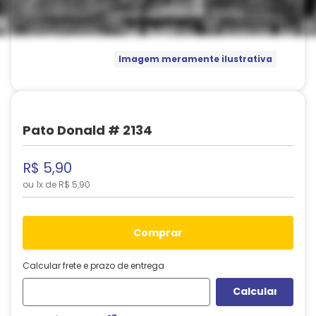
Imagem meramente ilustrativa
Pato Donald # 2134
R$
5
,
90
ou
1
x de
R$
5
,
90
comprar
Calcular frete e prazo de entrega