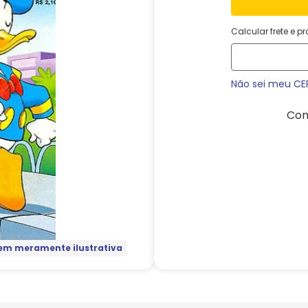
Calcular frete e p
Não sei meu CE
Com
m meramente ilustrativa