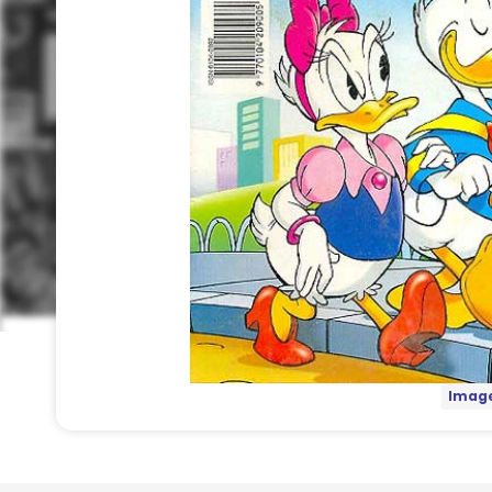
Image