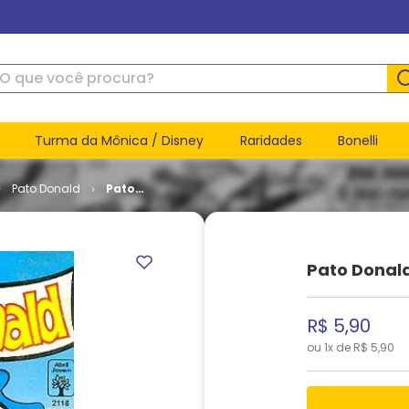
ue você procura?
Turma da Mônica / Disney
Raridades
Bonelli
Pato Donald
Pato
Donald #
2118
Pato Donald
R$
5
,
90
ou
1
x de
R$
5
,
90