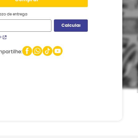
razo de entrega
P
partilhe: