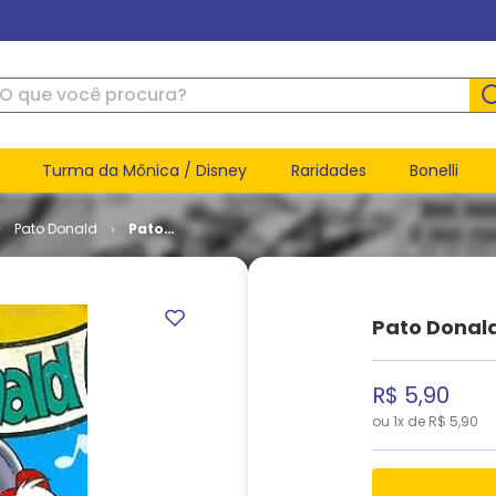
ue você procura?
Turma da Mônica / Disney
Raridades
Bonelli
Pato Donald
Pato
Donald #
2114
Pato Donald
R$
5
,
90
ou
1
x de
R$
5
,
90