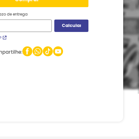
razo de entrega
P
partilhe: