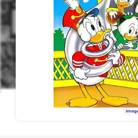
Image