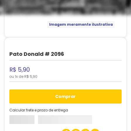
Imagem meramente ilustrativa
Pato Donald # 2096
R$
5
,
90
ou
1
x de
R$
5
,
90
comprar
Calcular frete e prazo de entrega