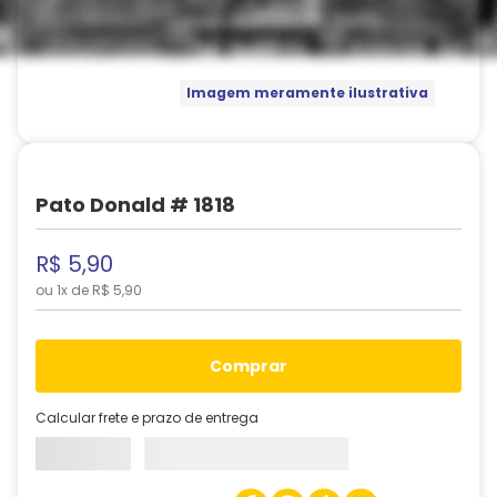
Imagem meramente ilustrativa
Pato Donald # 1818
R$
5
,
90
ou
1
x de
R$
5
,
90
comprar
Calcular frete e prazo de entrega