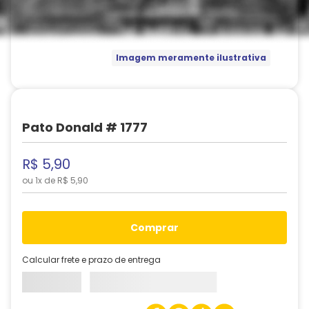
Imagem meramente ilustrativa
Pato Donald # 1777
R$
5
,
90
ou
1
x de
R$
5
,
90
comprar
Calcular frete e prazo de entrega