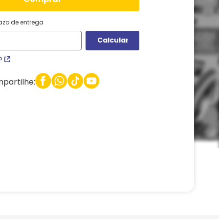
razo de entrega
P
partilhe: