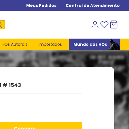
Meus Pedidos
Central de Atendimento
HQs Autorais
Importados
Mundo das HQs
d # 1543
comprar