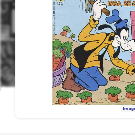
Image