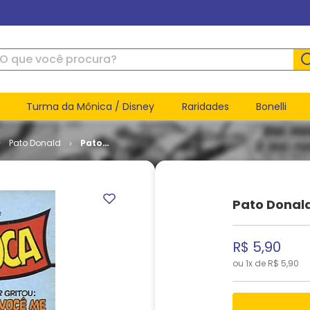
ue você procura?
Turma da Mônica / Disney
Raridades
Bonelli
Pato Donald
Pato
Donald #
1543
Pato Donal
R$
5
,
90
ou
1
x de
R$
5
,
90