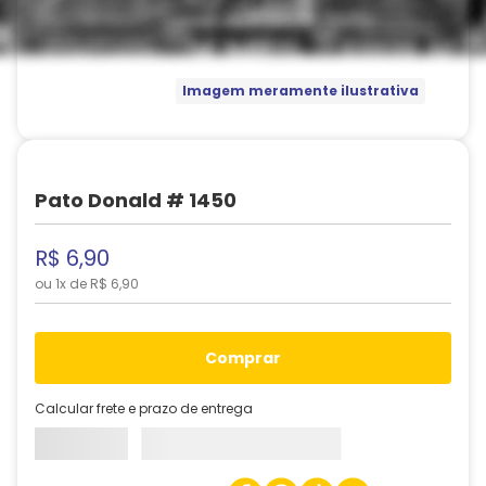
Imagem meramente ilustrativa
Pato Donald # 1450
R$
6
,
90
ou
1
x de
R$
6
,
90
comprar
Calcular frete e prazo de entrega