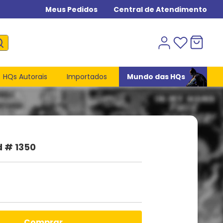
Meus Pedidos
Central de Atendimento
HQs Autorais
Importados
Mundo das HQs
d # 1350
comprar