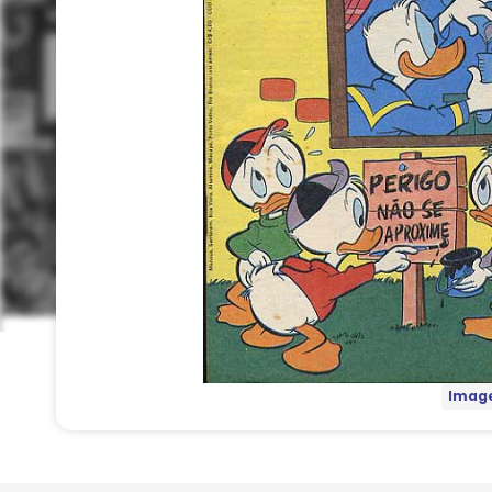
Image