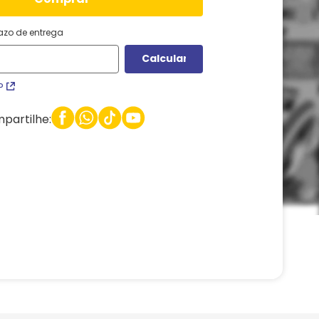
razo de entrega
P
partilhe: