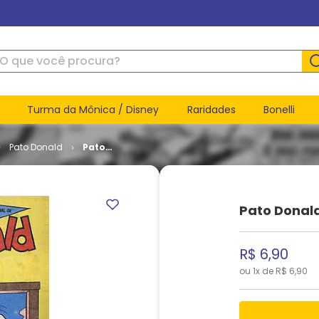
ue você procura?
Turma da Mônica / Disney
Raridades
Bonelli
Pato Donald
Pato
Donald #
1350
Pato Donal
R$
6
,
90
ou
1
x de
R$
6
,
90