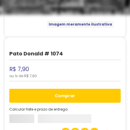
Imagem meramente ilustrativa
Pato Donald # 1074
R$
7
,
90
ou
1
x de
R$
7
,
90
comprar
Calcular frete e prazo de entrega