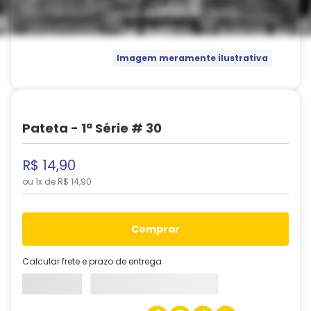
Imagem meramente ilustrativa
Pateta - 1ª Série # 30
R$
14
,
90
ou
1
x de
R$
14
,
90
comprar
Calcular frete e prazo de entrega