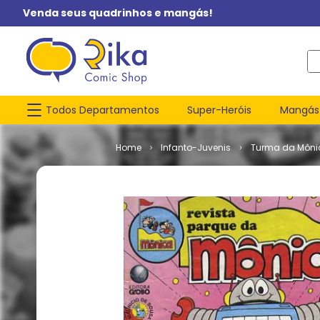
Venda seus quadrinhos e mangás!
O q
Todos Departamentos
Super-Heróis
Mangás
Infanto-Juvenis
Turma da Môni