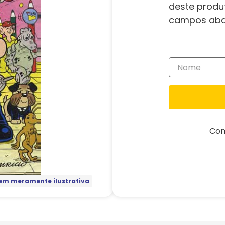
deste produ
campos aba
Com
m meramente ilustrativa