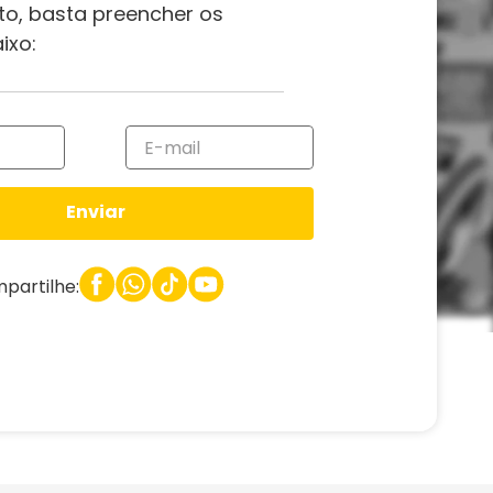
to, basta preencher os
ixo:
Enviar
partilhe: