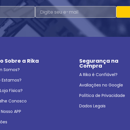
o Sobre a Rika
Segurança na 
Compra
m Somos?
A Rika é Confiável?
 Estamos?
Avaliações no Google
oja Física?
Política de Privacidade
alhe Conosco
Dados Legais
 Nosso APP
ões