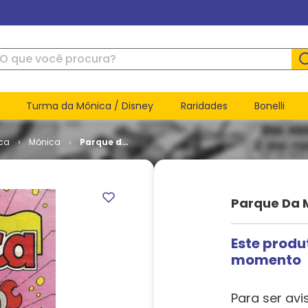
ue você procura?
Turma da Mônica / Disney
Raridades
Bonelli
ca
Mônica
Parque da
Mônica #
118
Parque Da M
Este produ
momento
Para ser avi