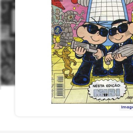
Image