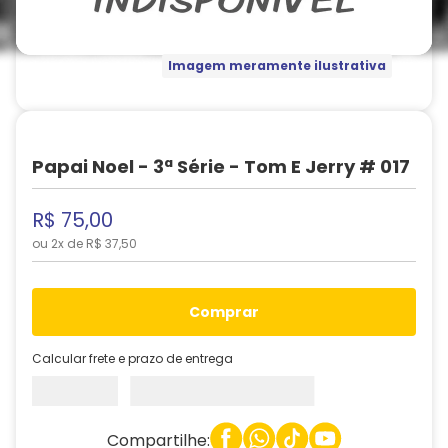
Imagem meramente ilustrativa
Papai Noel - 3ª Série - Tom E Jerry # 017
R$
75
,
00
ou
2
x de
R$
37
,
50
comprar
Calcular frete e prazo de entrega
Compartilhe: