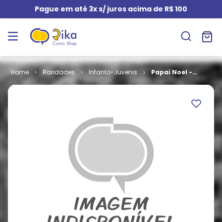
Pague em até 3x s/ juros acima de R$ 100
Raridades
Infanto-Juvenis
Papai Noel -
3ª Série - Tom
e Jerry # 017