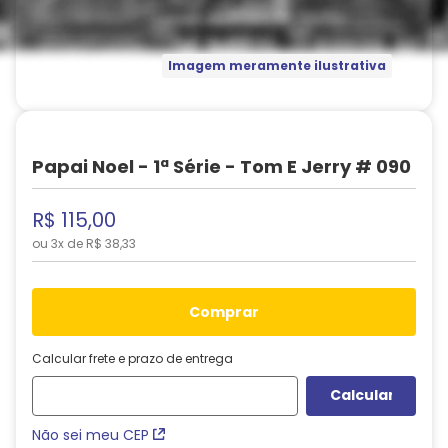
Imagem meramente ilustrativa
Papai Noel - 1ª Série - Tom E Jerry # 090
R$
115
,
00
ou
3
x de
R$
38
,
33
comprar
Calcular frete e prazo de entrega
Não sei meu CEP