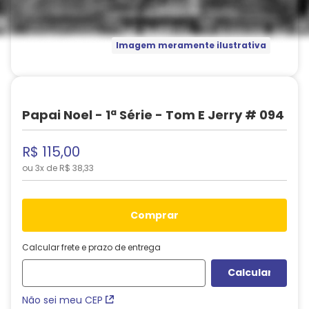
Imagem meramente ilustrativa
Papai Noel - 1ª Série - Tom E Jerry # 094
R$
115
,
00
ou
3
x de
R$
38
,
33
comprar
Calcular frete e prazo de entrega
Não sei meu CEP