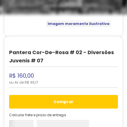
Imagem meramente ilustrativa
Pantera Cor-De-Rosa # 02 - Diversões
Juvenis # 07
R$
160
,
00
ou
4
x de
R$
46
,
17
comprar
Calcular frete e prazo de entrega