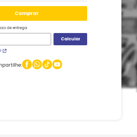
comprar
razo de entrega
P
partilhe: