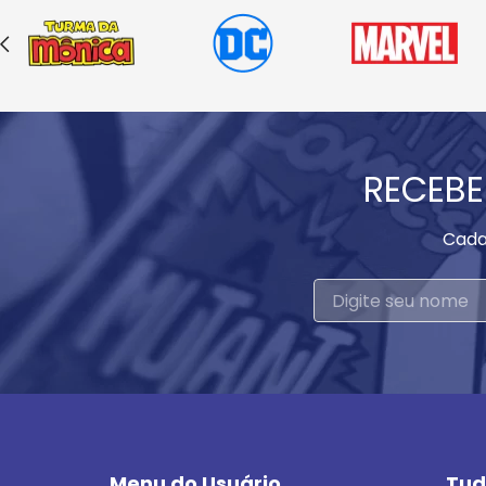
RECEBE
Cada
Menu do Usuário
Tud