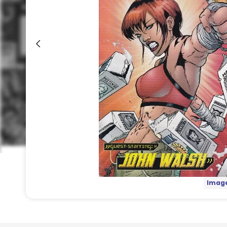
Image