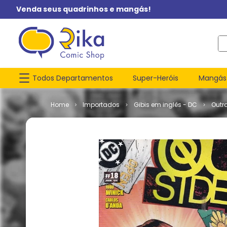
Venda seus quadrinhos e mangás!
O q
Todos Departamentos
Super-Heróis
Mangás
Importados
Gibis em inglês - DC
Outr