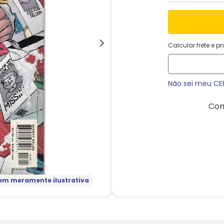
Calcular frete e p
Não sei meu CE
Com
m meramente ilustrativa