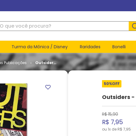
ue você procura?
Turma da Mônica / Disney
Raridades
Bonelli
as Publicações
Outsiders
- Volume 3
# 18
50%
OFF
Outsiders -
R$
15
,
90
R$
7
,
95
ou
1
x de
R$
7
,
95