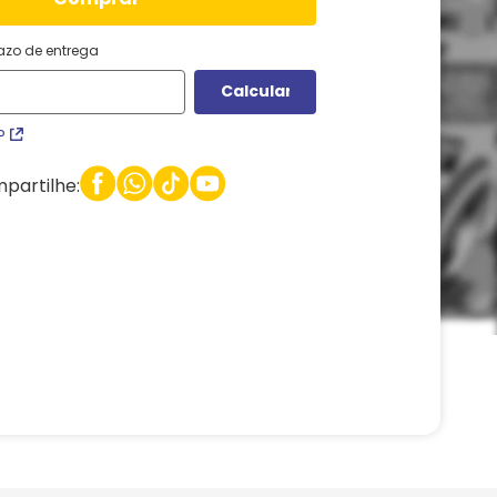
razo de entrega
P
partilhe: