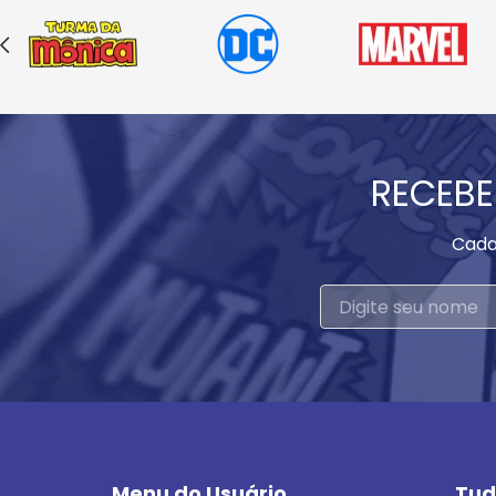
RECEBE
Cada
Menu do Usuário
Tud