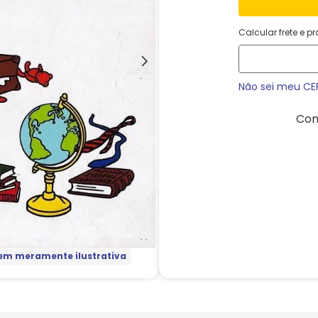
Calcular frete e p
Não sei meu CE
Com
m meramente ilustrativa