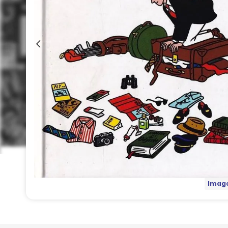
Image