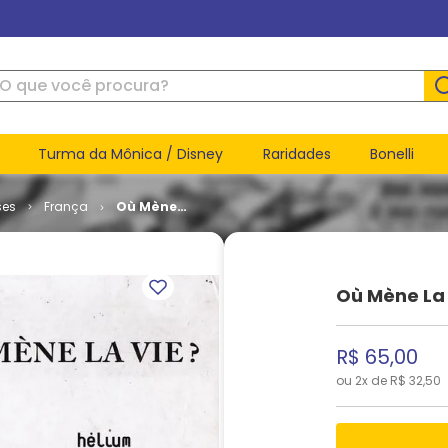
ue você procura?
Turma da Mônica / Disney
Raridades
Bonelli
ses
França
Où Mène
La Vie?
Où Mène La
R$
65
,
00
ou
2
x de
R$
32
,
50