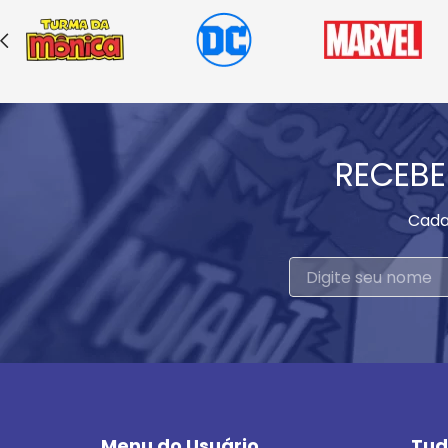
RECEBE
Cada
Menu do Usuário
Tud