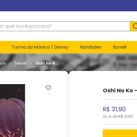
ue você procura?
Turma da Mônica / Disney
Raridades
Bonelli
gás
Seinen
Oshi no Ko
- Minha
Estrela
Preferida
# 06
Oshi No Ko 
R$
31
,
90
ou
1
x de
R$
31
,
90