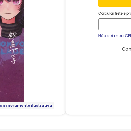
Calcular frete e p
Não sei meu CE
Com
m meramente ilustrativa