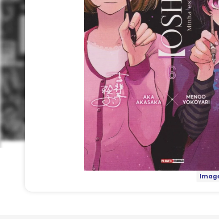
Image