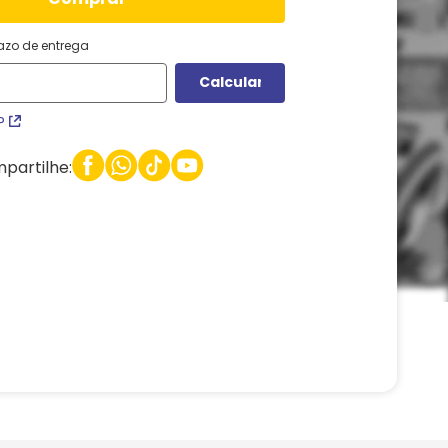
razo de entrega
P
partilhe: