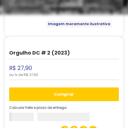
Imagem meramente ilustrativa
Orgulho DC # 2 (2023)
R$
27
,
90
ou
1
x de
R$
27
,
90
comprar
Calcular frete e prazo de entrega