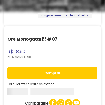
Imagem meramente ilustrativa
Ore Monogatari!! # 07
R$
18
,
90
ou
1
x de
R$
18
,
90
comprar
Calcular frete e prazo de entrega
Compartilhe: