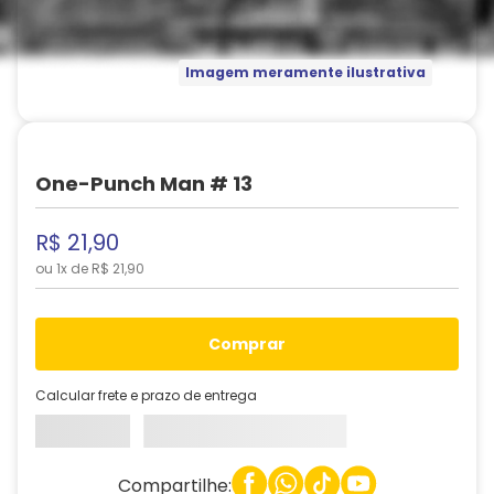
Imagem meramente ilustrativa
One-Punch Man # 13
R$
21
,
90
ou
1
x de
R$
21
,
90
comprar
Calcular frete e prazo de entrega
Compartilhe: