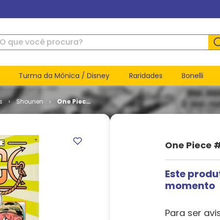
ue você procura?
Turma da Mônica / Disney
Raridades
Bonelli
s
Shounen
One Piece
# 063
One Piece 
Este produ
momento
Para ser avi