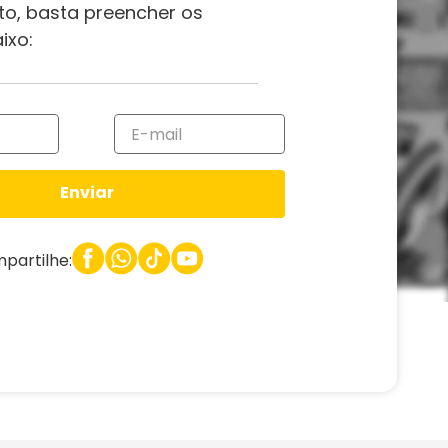
to, basta preencher os
ixo:
Enviar
partilhe: