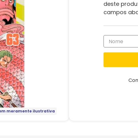
deste produ
campos aba
Com
m meramente ilustrativa