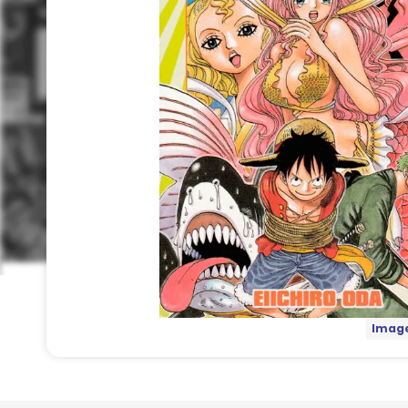
Image