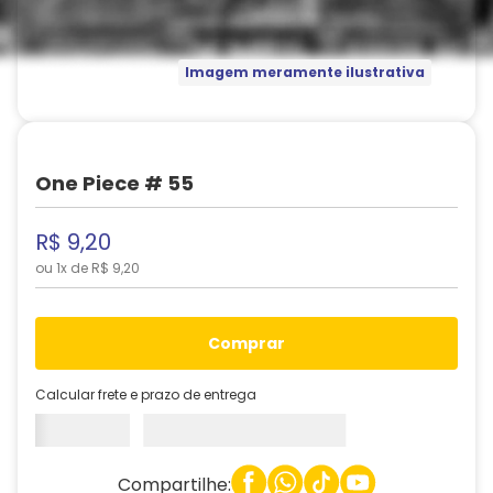
Imagem meramente ilustrativa
One Piece # 55
R$
9
,
20
ou
1
x de
R$
9
,
20
comprar
Calcular frete e prazo de entrega
Compartilhe: