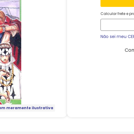
Calcular frete e p
Não sei meu CE
Com
m meramente ilustrativa