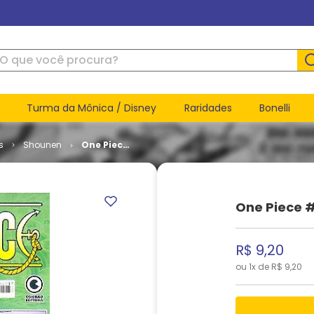
ue você procura?
Turma da Mônica / Disney
Raridades
Bonelli
s
Shounen
One Piece
# 37
One Piece #
R$
9
,
20
ou
1
x de
R$
9
,
20