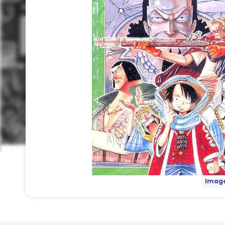
Image