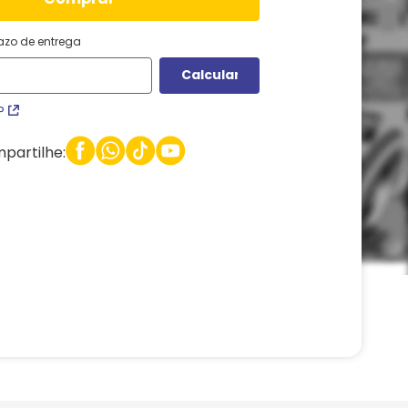
razo de entrega
P
partilhe: