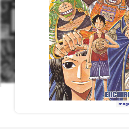
Image