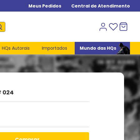
Meus Pedidos
Central de Atendimento
HQs Autorais
Importados
Mundo das HQs
# 024
comprar