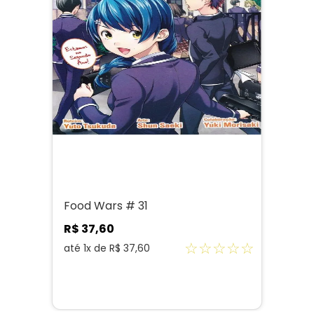
Food Wars # 31
R$
37
,
60
☆
☆
☆
☆
☆
até
1
x de
R$
37
,
60