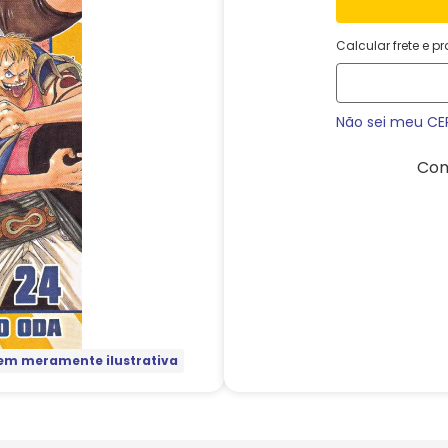
Calcular frete e p
Não sei meu CE
Com
m meramente ilustrativa