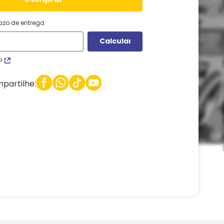
razo de entrega
P
partilhe: