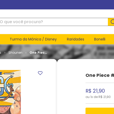
ue você procura?
Turma da Mônica / Disney
Raridades
Bonelli
s
Shounen
One Piece
# 024
One Piece 
R$
21
,
90
ou
1
x de
R$
21
,
90