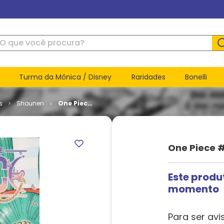
ue você procura?
Turma da Mônica / Disney
Raridades
Bonelli
s
Shounen
One Piece
# 104
One Piece #
Este produ
momento
Para ser avi