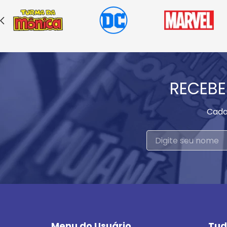
RECEBE
Cada
Menu do Usuário
Tud