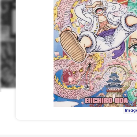
Image