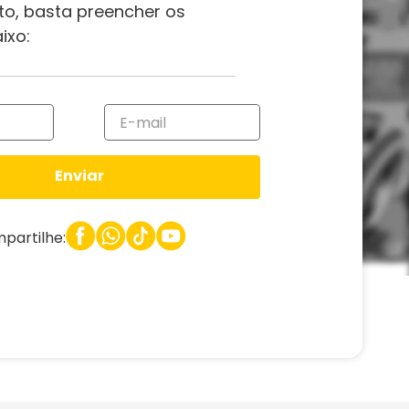
to, basta preencher os
ixo:
Enviar
partilhe: