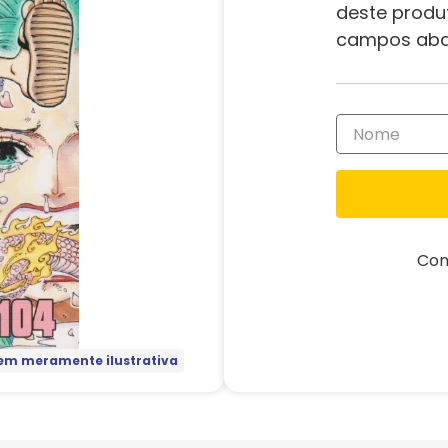
deste produ
campos aba
Com
m meramente ilustrativa