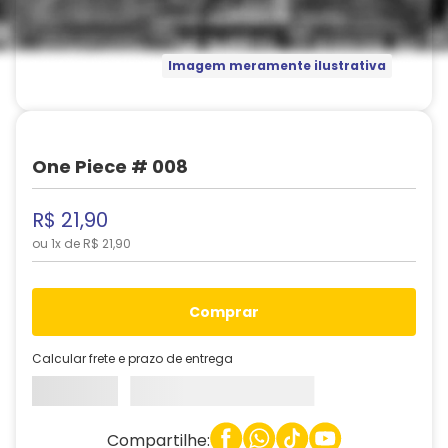
Imagem meramente ilustrativa
One Piece # 008
R$
21
,
90
ou
1
x de
R$
21
,
90
comprar
Calcular frete e prazo de entrega
Compartilhe: