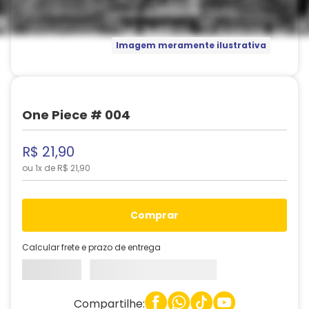
Imagem meramente ilustrativa
One Piece # 004
R$
21
,
90
ou
1
x de
R$
21
,
90
comprar
Calcular frete e prazo de entrega
Compartilhe: